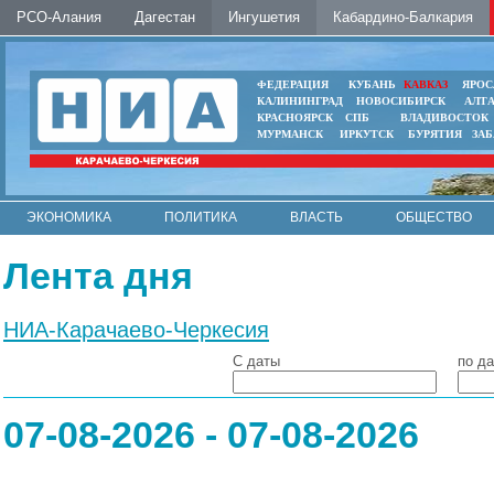
РСО-Алания
Дагестан
Ингушетия
Кабардино-Балкария
ФЕДЕРАЦИЯ
КУБАНЬ
КАВКАЗ
ЯРОС
КАЛИНИНГРАД
НОВОСИБИРСК
АЛТ
КРАСНОЯРСК
СПБ
ВЛАДИВОСТОК
МУРМАНСК
ИРКУТСК
БУРЯТИЯ
ЗА
ЭКОНОМИКА
ПОЛИТИКА
ВЛАСТЬ
ОБЩЕСТВО
АВТО
КОНТАКТЫ
Лента дня
НИА-Карачаево-Черкесия
С даты
по да
07-08-2026 - 07-08-2026