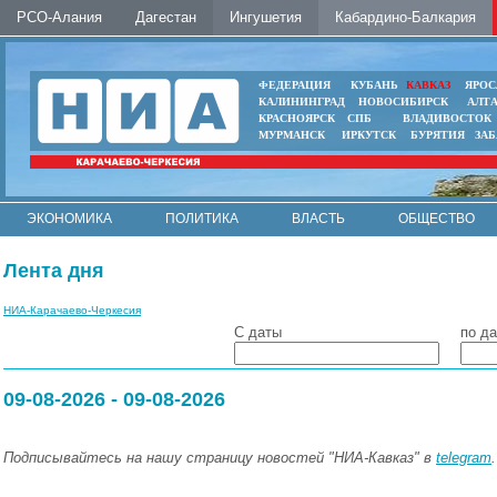
РСО-Алания
Дагестан
Ингушетия
Кабардино-Балкария
ФЕДЕРАЦИЯ
КУБАНЬ
КАВКАЗ
ЯРОС
КАЛИНИНГРАД
НОВОСИБИРСК
АЛТ
КРАСНОЯРСК
СПБ
ВЛАДИВОСТОК
МУРМАНСК
ИРКУТСК
БУРЯТИЯ
ЗА
ЭКОНОМИКА
ПОЛИТИКА
ВЛАСТЬ
ОБЩЕСТВО
АВТО
КОНТАКТЫ
Лента дня
НИА-Карачаево-Черкесия
С даты
по да
09-08-2026 - 09-08-2026
Подписывайтесь на нашу страницу новостей "НИА-Кавказ" в
telegram
.