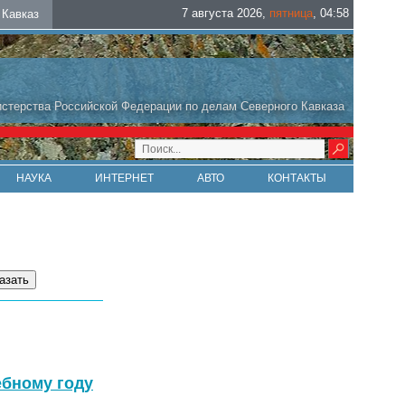
7 августа 2026
,
пятница
,
04
:
58
Кавказ
стерства Российской Федерации по делам Северного Кавказа
НАУКА
ИНТЕРНЕТ
АВТО
КОНТАКТЫ
ебному году