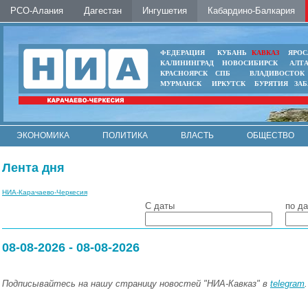
РСО-Алания
Дагестан
Ингушетия
Кабардино-Балкария
ФЕДЕРАЦИЯ
КУБАНЬ
КАВКАЗ
ЯРОС
КАЛИНИНГРАД
НОВОСИБИРСК
АЛТ
КРАСНОЯРСК
СПБ
ВЛАДИВОСТОК
МУРМАНСК
ИРКУТСК
БУРЯТИЯ
ЗА
ЭКОНОМИКА
ПОЛИТИКА
ВЛАСТЬ
ОБЩЕСТВО
АВТО
КОНТАКТЫ
Лента дня
НИА-Карачаево-Черкесия
С даты
по да
08-08-2026 - 08-08-2026
Подписывайтесь на нашу страницу новостей "НИА-Кавказ" в
telegram
.