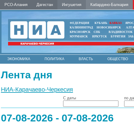
РСО-Алания
Дагестан
Ингушетия
Кабардино-Балкария
ФЕДЕРАЦИЯ
КУБАНЬ
КАВКАЗ
ЯРОС
КАЛИНИНГРАД
НОВОСИБИРСК
АЛТ
КРАСНОЯРСК
СПБ
ВЛАДИВОСТОК
МУРМАНСК
ИРКУТСК
БУРЯТИЯ
ЗА
ЭКОНОМИКА
ПОЛИТИКА
ВЛАСТЬ
ОБЩЕСТВО
АВТО
КОНТАКТЫ
Лента дня
НИА-Карачаево-Черкесия
С даты
по да
07-08-2026 - 07-08-2026