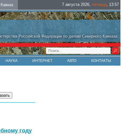
7 августа 2026
,
пятница
,
13
:
57
Кавказ
стерства Российской Федерации по делам Северного Кавказа
НАУКА
ИНТЕРНЕТ
АВТО
КОНТАКТЫ
ебному году