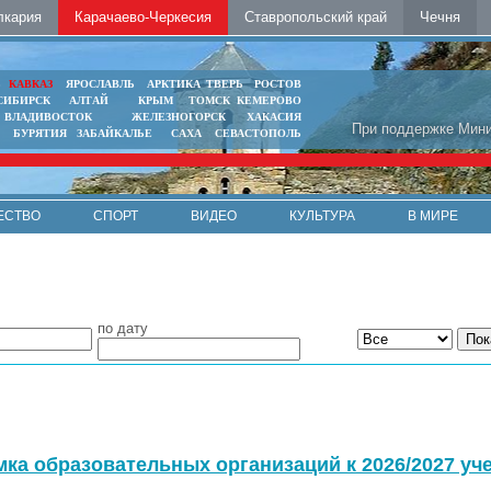
лкария
Карачаево-Черкесия
Ставропольский край
Чечня
Ь
КАВКАЗ
ЯРОСЛАВЛЬ
АРКТИКА
ТВЕРЬ
РОСТОВ
СИБИРСК
АЛТАЙ
КРЫМ
ТОМСК
КЕМЕРОВО
ВЛАДИВОСТОК
ЖЕЛЕЗНОГОРСК
ХАКАСИЯ
При поддержке Мини
БУРЯТИЯ
ЗАБАЙКАЛЬЕ
САХА
СЕВАСТОПОЛЬ
ЕСТВО
СПОРТ
ВИДЕО
КУЛЬТУРА
В МИРЕ
по дату
ка образовательных организаций к 2026/2027 уч