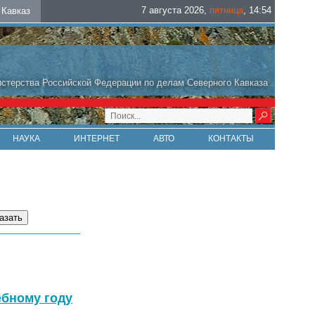
7 августа 2026
,
пятница
,
14
:
54
Кавказ
стерства Российской Федерации по делам Северного Кавказа
НАУКА
ИНТЕРНЕТ
АВТО
КОНТАКТЫ
ебному году