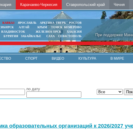
лкария
Карачаево-Черкесия
Ставропольский край
Чечня
Ь
КАВКАЗ
ЯРОСЛАВЛЬ
АРКТИКА
ТВЕРЬ
РОСТОВ
СИБИРСК
АЛТАЙ
КРЫМ
ТОМСК
КЕМЕРОВО
ВЛАДИВОСТОК
ЖЕЛЕЗНОГОРСК
ХАКАСИЯ
При поддержке Мини
БУРЯТИЯ
ЗАБАЙКАЛЬЕ
САХА
СЕВАСТОПОЛЬ
ЕСТВО
СПОРТ
ВИДЕО
КУЛЬТУРА
В МИРЕ
по дату
ка образовательных организаций к 2026/2027 уч