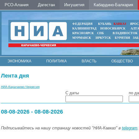
РСО-Алания
Дагестан
Ингушетия
Кабардино-Балкария
ФЕДЕРАЦИЯ
КУБАНЬ
КАВКАЗ
ЯРОС
КАЛИНИНГРАД
НОВОСИБИРСК
АЛТ
КРАСНОЯРСК
СПБ
ВЛАДИВОСТОК
МУРМАНСК
ИРКУТСК
БУРЯТИЯ
ЗА
ЭКОНОМИКА
ПОЛИТИКА
ВЛАСТЬ
ОБЩЕСТВО
АВТО
КОНТАКТЫ
Лента дня
НИА-Карачаево-Черкесия
С даты
по да
08-08-2026 - 08-08-2026
Подписывайтесь на нашу страницу новостей "НИА-Кавказ" в
telegram
.