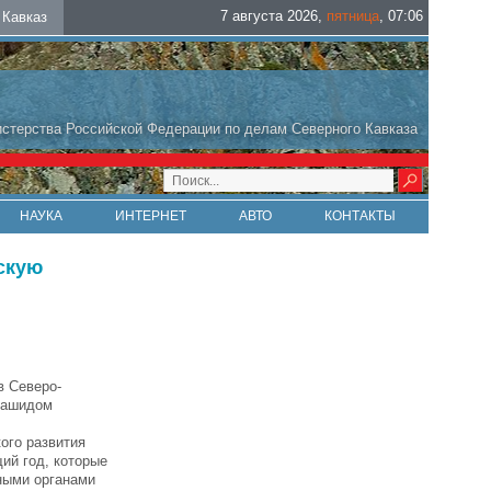
7 августа 2026
,
пятница
,
07
:
06
Кавказ
стерства Российской Федерации по делам Северного Кавказа
НАУКА
ИНТЕРНЕТ
АВТО
КОНТАКТЫ
скую
в Северо-
Рашидом
ого развития
щий год, которые
ными органами