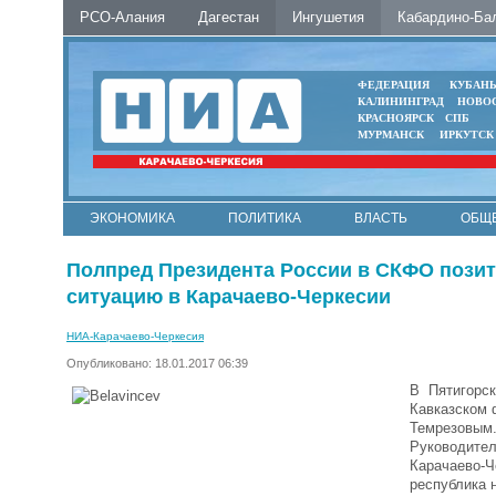
РСО-Алания
Дагестан
Ингушетия
Кабардино-Ба
ФЕДЕРАЦИЯ
КУБАН
КАЛИНИНГРАД
НОВО
КРАСНОЯРСК
СПБ
МУРМАНСК
ИРКУТСК
ЭКОНОМИКА
ПОЛИТИКА
ВЛАСТЬ
ОБЩ
Полпред Президента России в СКФО пози
ситуацию в Карачаево-Черкесии
НИА-Карачаево-Черкесия
Опубликовано: 18.01.2017 06:39
В Пятигорск
Кавказском 
Темрезовым
Руководител
Карачаево-Че
республика 