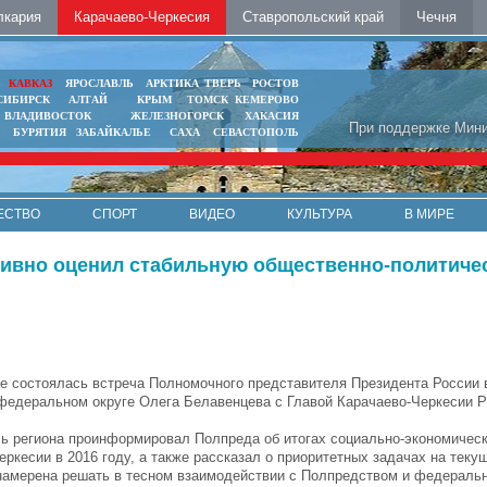
лкария
Карачаево-Черкесия
Ставропольский край
Чечня
Ь
КАВКАЗ
ЯРОСЛАВЛЬ
АРКТИКА
ТВЕРЬ
РОСТОВ
СИБИРСК
АЛТАЙ
КРЫМ
ТОМСК
КЕМЕРОВО
ВЛАДИВОСТОК
ЖЕЛЕЗНОГОРСК
ХАКАСИЯ
При поддержке Мини
БУРЯТИЯ
ЗАБАЙКАЛЬЕ
САХА
СЕВАСТОПОЛЬ
ЕСТВО
СПОРТ
ВИДЕО
КУЛЬТУРА
В МИРЕ
тивно оценил стабильную общественно-политиче
е состоялась встреча Полномочного представителя Президента России 
федеральном округе Олега Белавенцева с Главой Карачаево-Черкесии 
.
ь региона проинформировал Полпреда об итогах социально-экономическ
ркесии в 2016 году, а также рассказал о приоритетных задачах на теку
намерена решать в тесном взаимодействии с Полпредством и федераль