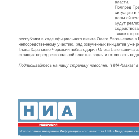
власти.
Полпред Пре
ситуацию в 
дальнейшего
будут реали
содействова
Также сторо
республики в ходе официального визита Олега Евгеньевича в 
непосредственному участию, ряд озвученных инициатив уже р
Глава Карачаево-Черкесии поблагодарил Олега Евгеньевича з
стоящих перед региональной властью задач и готовность подд
Подписывайтесь на нашу страницу новостей "НИА-Кавказ" 
Использованы материалы Информационного агентства НИА «Федерация» свиде
(Роскомнадзор)