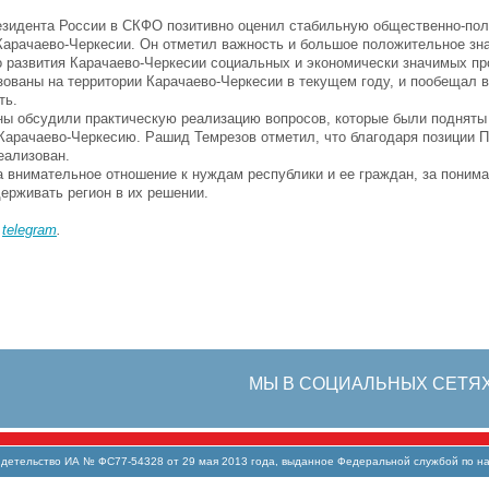
зидента России в СКФО позитивно оценил стабильную общественно-по
Карачаево-Черкесии. Он отметил важность и большое положительное зн
 развития Карачаево-Черкесии социальных и экономически значимых пр
зованы на территории Карачаево-Черкесии в текущем году, и пообещал в
ть.
ны обсудили практическую реализацию вопросов, которые были подняты
Карачаево-Черкесию. Рашид Темрезов отметил, что благодаря позиции П
еализован.
а внимательное отношение к нуждам республики и ее граждан, за поним
ерживать регион в их решении.
в
telegram
.
МЫ В СОЦИАЛЬНЫХ СЕТЯ
тельство ИА № ФС77-54328 от 29 мая 2013 года, выданное Федеральной службой по над