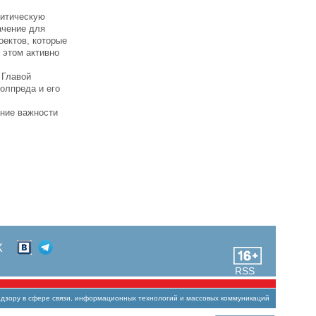
литическую
ачение для
оектов, которые
 этом активно
 Главой
олпреда и его
ание важности
Х
RSS
зору в сфере связи, информационных технологий и массовых коммуникаций