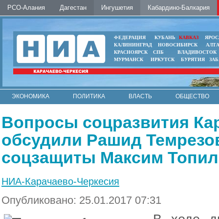
РСО-Алания
Дагестан
Ингушетия
Кабардино-Балкария
ФЕДЕРАЦИЯ
КУБАНЬ
КАВКАЗ
ЯРОС
КАЛИНИНГРАД
НОВОСИБИРСК
АЛТ
КРАСНОЯРСК
СПБ
ВЛАДИВОСТОК
МУРМАНСК
ИРКУТСК
БУРЯТИЯ
ЗА
ЭКОНОМИКА
ПОЛИТИКА
ВЛАСТЬ
ОБЩЕСТВО
АВТО
КОНТАКТЫ
Вопросы соцразвития Ка
обсудили Рашид Темрезов
соцзащиты Максим Топи
НИА-Карачаево-Черкесия
Опубликовано: 25.01.2017 07:31