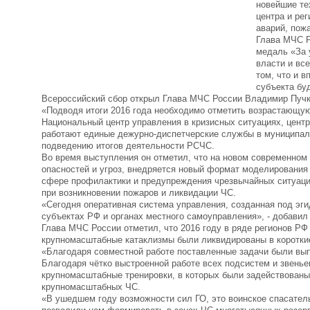
новейшие те
центра и ре
аварий, пож
Глава МЧС Р
медаль «За 
власти и вс
том, что и 
субъекта бу
Всероссийский сбор открыл Глава МЧС России Владимир Пучк
«Подводя итоги 2016 года необходимо отметить возрастающую
Национальный центр управления в кризисных ситуациях, центр
работают единые дежурно-диспетчерские службы в муниципаль
подведению итогов деятельности РСЧС.
Во время выступления он отметил, что на новом современном
опасностей и угроз, внедряется новый формат моделирования 
сфере профилактики и предупреждения чрезвычайных ситуаций
при возникновении пожаров и ликвидации ЧС.
«Сегодня оперативная система управления, созданная под эг
субъектах РФ и органах местного самоуправления», - добави
Глава МЧС России отметил, что 2016 году в ряде регионов РФ
крупномасштабные катаклизмы были ликвидированы в коротки
«Благодаря совместной работе поставленные задачи были вып
Благодаря чётко выстроенной работе всех подсистем и звень
крупномасштабные тренировки, в которых были задействованы
крупномасштабных ЧС.
«В ушедшем году возможности сил ГО, это воинское спасате