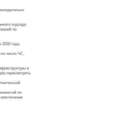
аконодательно
анного подхода
ований по
 2030 года,
сло число ЧС,
нфраструктуры в
 раз пересмотреть
олнительной
 комиссий по
 обеспечение