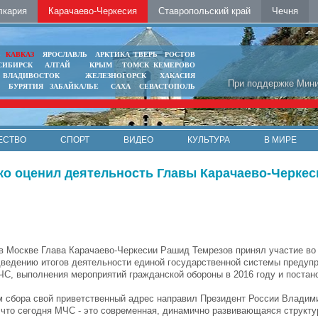
лкария
Карачаево-Черкесия
Ставропольский край
Чечня
Ь
КАВКАЗ
ЯРОСЛАВЛЬ
АРКТИКА
ТВЕРЬ
РОСТОВ
СИБИРСК
АЛТАЙ
КРЫМ
ТОМСК
КЕМЕРОВО
ВЛАДИВОСТОК
ЖЕЛЕЗНОГОРСК
ХАКАСИЯ
При поддержке Мини
БУРЯТИЯ
ЗАБАЙКАЛЬЕ
САХА
СЕВАСТОПОЛЬ
ЕСТВО
СПОРТ
ВИДЕО
КУЛЬТУРА
В МИРЕ
о оценил деятельность Главы Карачаево-Черкес
в Москве Глава Карачаево-Черкесии Рашид Темрезов принял участие во
дведению итогов деятельности единой государственной системы предуп
ЧС, выполнения мероприятий гражданской обороны в 2016 году и постано
м сбора свой приветственный адрес направил Президент России Владим
 что сегодня МЧС - это современная, динамично развивающаяся структ