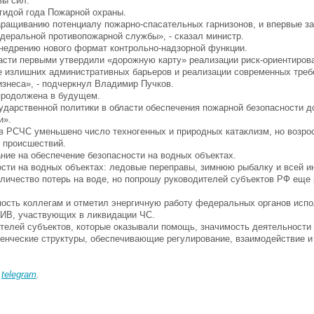
вы сил.
гидой года Пожарной охраны.
ращиванию потенциалу пожарно-спасательных гарнизонов, и впервые з
деральной противопожарной службы», - сказал министр.
недрению нового формат контрольно-надзорной функции.
сти первыми утвердили «дорожную карту» реализации риск-ориентиров
ие излишних административных барьеров и реализации современных треб
изнеса», - подчеркнул Владимир Пучков.
 продолжена в будущем.
ударственной политики в области обеспечения пожарной безопасности до
и».
ев РСЧС уменьшено число техногенных и природных катаклизм, но возро
х происшествий.
ние на обеспечение безопасности на водных объектах.
сти на водных объектах: ледовые переправы, зимнюю рыбалку и всей и
количество потерь на воде, но попрошу руководителей субъектов РФ еще
ность коллегам и отметил энергичную работу федеральных органов исп
ОИВ, участвующих в ликвидации ЧС.
елей субъектов, которые оказывали помощь, значимость деятельности
енческие структуры, обеспечивающие регулирование, взаимодействие и
в
telegram
.