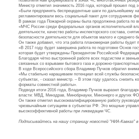
позволили нам формировать в зонах ЧС многотысячных резер
Министр отметил значимость 2016 года, который прошел под э
«Были предпринять беспрецедентные шаги по дальнейшему на
регламентировали весь социальный пакет для сотрудников фе
В рамках года Пожарной охраны была продолжена работа по в
«МЧС России среди федеральных органов исполнительной вла
деятельности, качество работы инспекторского состава, снят
безопасности деятельности для объектов малого и среднего б
Он также добавил, что эта работа планомерная работы будет
«В 2017 году будет завершена работа по подготовке Основ гос
которая будет утверждены Президентом Российской Федераци
Благодаря чётко выстроенной работе всех подсистем и звень
связанных со взрывами бытового газа и дорожно-транспортны
В ходе Всероссийского сбора Владимир Пучков обратил внима
«Мы стабильно наращиваем потенциал всей службы безопасно
субъектах, - сказал министр. – В этом году удалось снизить 
форматы совместной работы».
Подводя итоги 2016 года, Владимир Пучков выразил благодар
власти: МВД, Минздрав, Минобрнауки, Минэнерго и других Ф
Он также отметил высококвалифицированную работу руководит
чрезвычайным ситуациям в субъектах РФ. Это мощные управл
высокоэффективной работы при ликвидации ЧС.
Подписывайтесь на нашу страницу новостей "НИА-Кавказ" 