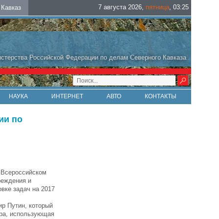
7 августа 2026
,
пятница
,
03
:
25
Кавказ
стерства Российской Федерации по делам Северного Кавказа
НАУКА
ИНТЕРНЕТ
АВТО
КОНТАКТЫ
ии по
 Всероссийском
реждения и
вке задач на 2017
ир Путин, который
ура, использующая