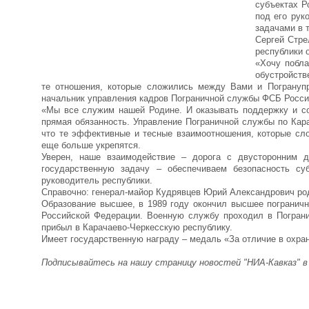
субъектах Р
под его рук
задачами в 
Сергей Стре
республики 
«Хочу побла
обустройств
те отношения, которые сложились между Вами и Погранупр
начальник управления кадров Пограничной службы ФСБ Росси
«Мы все служим нашей Родине. И оказывать поддержку и со
прямая обязанность. Управление Пограничной службы по Кара
что те эффективные и тесные взаимоотношения, которые сл
еще больше укрепятся.
Уверен, наше взаимодействие – дорога с двусторонним 
государственную задачу – обеспечиваем безопасность су
руководитель республики.
Справочно: генерал-майор Кудрявцев Юрий Александрович роди
Образование высшее, в 1989 году окончил высшее погранич
Российской Федерации. Военную службу проходил в Пограни
прибыл в Карачаево-Черкесскую республику.
Имеет государственную награду – медаль «За отличие в охра
Подписывайтесь на нашу страницу новостей "НИА-Кавказ" 