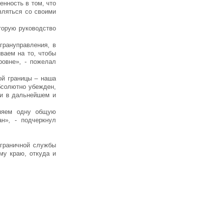
енность в том, что
вляться со своими
торую руководство
грануправления, в
ваем на то, чтобы
овне», - пожелал
ой границы – наша
бсолютно убежден,
 и в дальнейшем и
лняем одну общую
н», - подчеркнул
ограничной службы
му краю, откуда и