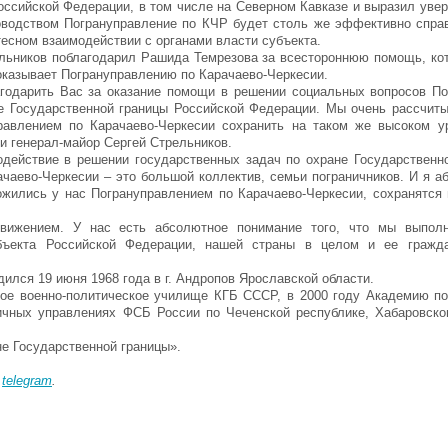
оссийской Федерации, в том числе на Северном Кавказе и выразил увер
оводством Погрануправление по КЧР будет столь же эффективно спра
тесном взаимодействии с органами власти субъекта.
льников поблагодарил Рашида Темрезова за всестороннюю помощь, ко
оказывает Погрануправлению по Карачаево-Черкесии.
годарить Вас за оказание помощи в решении социальных вопросов По
е Государственной границы Российской Федерации. Мы очень рассчиты
авлением по Карачаево-Черкесии сохранить на таком же высоком ур
и генерал-майор Сергей Стрельников.
действие в решении государственных задач по охране Государственн
чаево-Черкесии – это большой коллектив, семьи пограничников. И я а
ожились у нас Погрануправлением по Карачаево-Черкесии, сохранятся
движением. У нас есть абсолютное понимание того, что мы выпо
бъекта Российской Федерации, нашей страны в целом и ее гражда
лся 19 июня 1968 года в г. Андропов Ярославской области.
ное военно-политическое училище КГБ СССР, в 2000 году Академию п
чных управлениях ФСБ России по Чеченской республике, Хабаровско
не Государственной границы».
в
telegram
.