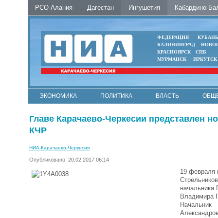
РСО-Алания
Дагестан
Ингушетия
Кабардино-Ба
ФЕДЕРАЦИЯ
КУБАН
КАЛИНИНГРАД
НОВО
КРАСНОЯРСК
СПБ
МУРМАНСК
ИРКУТСК
ЭКОНОМИКА
ПОЛИТИКА
ВЛАСТЬ
ОБЩ
Главе Карачаево-Черкесии представлен н
КЧР
НИА-Карачаево-Черкесия
Опубликовано: 20.02.2017 06:14
19 февраля 
Стрельников
начальника 
Владимира П
Начальник
Александров