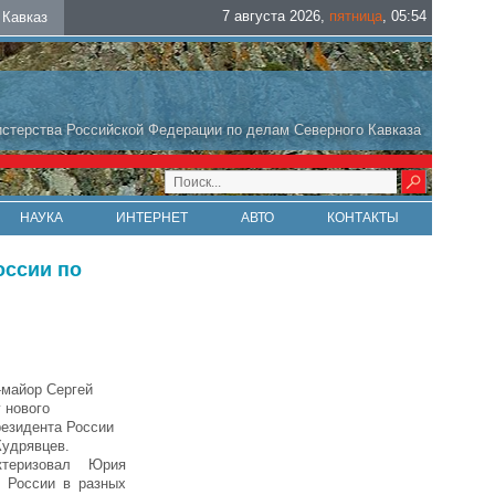
7 августа 2026
,
пятница
,
05
:
54
Кавказ
стерства Российской Федерации по делам Северного Кавказа
НАУКА
ИНТЕРНЕТ
АВТО
КОНТАКТЫ
оссии по
-майор Сергей
 нового
резидента России
Кудрявцев.
теризовал Юрия
Б России в разных