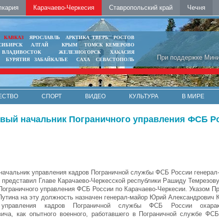
лкария
Карачаево-Черкесия
Ставропольский край
Чечня
Ь
КАВКАЗ
ЯРОСЛАВЛЬ
АРКТИКА
ТВЕРЬ
РОСТОВ
СИБИРСК
АЛТАЙ
КРЫМ
ТОМСК
КЕМЕРОВО
ВЛАДИВОСТОК
ЖЕЛЕЗНОГОРСК
ХАКАСИЯ
При поддержке Мини
БУРЯТИЯ
ЗАБАЙКАЛЬЕ
САХА
СЕВАСТОПОЛЬ
ЕСТВО
СПОРТ
ВИДЕО
КУЛЬТУРА
В МИРЕ
овый начальник Пограничного управления ФСБ Р
начальник управления кадров Пограничной службы ФСБ России генерал
 представил Главе Карачаево-Черкесской республики Рашиду Темрезову
Пограничного управления ФСБ России по Карачаево-Черкесии. Указом П
утина на эту должность назначен генерал-майор Юрий Александрович 
 управления кадров Пограничной службы ФСБ России охарак
ича, как опытного военного, работавшего в Пограничной службе ФС