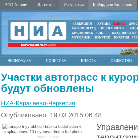
РСО-Алания
Дагестан
Ингушетия
Кабардино-Балкария
ФЕДЕРАЦИЯ
КУБАНЬ
КАВКАЗ
ЯРОС
КАЛИНИНГРАД
НОВОСИБИРСК
АЛТ
КРАСНОЯРСК
СПБ
ВЛАДИВОСТОК
МУРМАНСК
ИРКУТСК
БУРЯТИЯ
ЗА
ЭКОНОМИКА
ПОЛИТИКА
ВЛАСТЬ
ОБЩЕСТВО
АВТО
КОНТАКТЫ
Участки автотрасс к кур
будут обновлены
НИА-Карачаево-Черкесия
Опубликовано: 19.03.2015 06:48
Управлени
территори
Фото: "Яндекс"