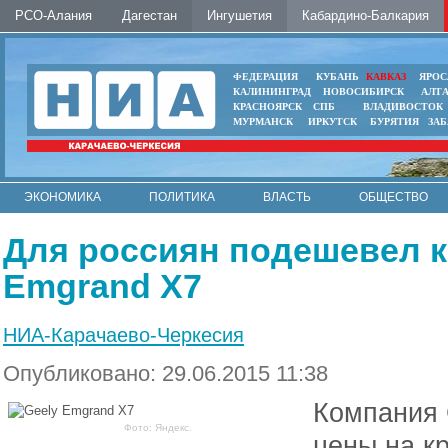
РСО-Алания
Дагестан
Ингушетия
Кабардино-Балкария
ФЕДЕРАЦИЯ
КУБАНЬ
КАВКАЗ
ЯРОС
КАЛИНИНГРАД
НОВОСИБИРСК
АЛТ
КРАСНОЯРСК
СПБ
ВЛАДИВОСТОК
МУРМАНСК
ИРКУТСК
БУРЯТИЯ
ЗА
ЭКОНОМИКА
ПОЛИТИКА
ВЛАСТЬ
ОБЩЕСТВО
АВТО
КОНТАКТЫ
Для россиян подешевел к
Emgrand X7
НИА-Карачаево-Черкесия
Опубликовано: 29.06.2015 11:38
Компания 
Фото: Яндекс.
цены на к