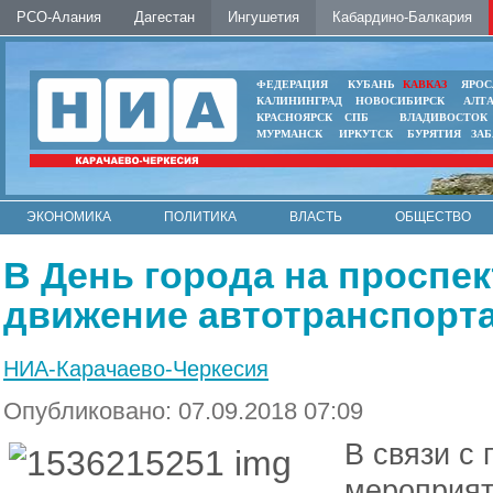
РСО-Алания
Дагестан
Ингушетия
Кабардино-Балкария
ФЕДЕРАЦИЯ
КУБАНЬ
КАВКАЗ
ЯРОС
КАЛИНИНГРАД
НОВОСИБИРСК
АЛТ
КРАСНОЯРСК
СПБ
ВЛАДИВОСТОК
МУРМАНСК
ИРКУТСК
БУРЯТИЯ
ЗА
ЭКОНОМИКА
ПОЛИТИКА
ВЛАСТЬ
ОБЩЕСТВО
АВТО
КОНТАКТЫ
В День города на проспек
движение автотранспорт
НИА-Карачаево-Черкесия
Опубликовано: 07.09.2018 07:09
В связи с
мероприят