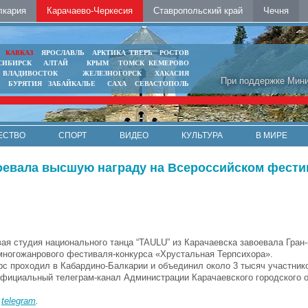
лкария
Карачаево-Черкесия
Ставропольский край
Чечня
Ь
КАВКАЗ
ЯРОСЛАВЛЬ
АРКТИКА
ТВЕРЬ
РОСТОВ
СИБИРСК
АЛТАЙ
КРЫМ
ТОМСК
КЕМЕРОВО
ВЛАДИВОСТОК
ЖЕЛЕЗНОГОРСК
ХАКАСИЯ
При поддержке Мини
БУРЯТИЯ
ЗАБАЙКАЛЬЕ
САХА
СЕВАСТОПОЛЬ
ЕСТВО
СПОРТ
ВИДЕО
КУЛЬТУРА
В МИРЕ
воевала высшую награду на Всероссийском фести
ая студия национального танца “TAULU” из Карачаевска завоевала Гран
многожанрового фестиваля-конкурса «Хрустальная Терпсихора».
рс проходил в Кабардино-Балкарии и объединил около 3 тысяч участник
Официальный телеграм-канал Администрации Карачаевского городского о
в
telegram
.