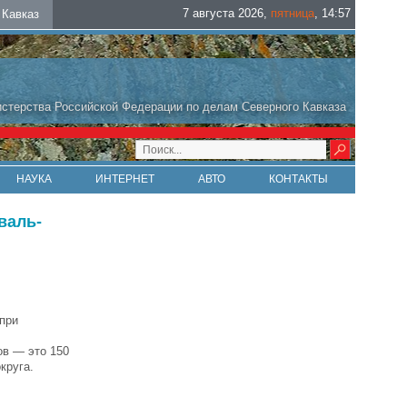
7 августа 2026
,
пятница
,
14
:
57
Кавказ
стерства Российской Федерации по делам Северного Кавказа
НАУКА
ИНТЕРНЕТ
АВТО
КОНТАКТЫ
валь-
-при
ов — это 150
круга.