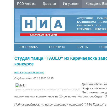
РСО-Алания
Дагестан
Ингушетия
Кабардино-Ба
ФЕДЕРАЦИЯ
КУБАН
КАЛИНИНГРАД
НОВО
КРАСНОЯРСК
СПБ
МУРМАНСК
ИРКУТСК
ЭКОНОМИКА
ПОЛИТИКА
ВЛАСТЬ
ОБЩ
Студия танца “TAULU” из Карачаевска за
конкурсе
НИА-Карачаево-Черкесия
Опубликовано: 06.12.2023 10:15
Детская образцов
Всероссийского 
фото: Администрация Карачаевского городского округа
Фестиваль-конку
национальных коллективов из 15 регионов России, сообщает 
Подписывайтесь на нашу страницу новостей "НИА-Кавказ" 