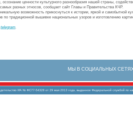
и, осознание ценности культурного разнообразия нашей страны, содейст
самых разных этносов, сообщает сайт Главы и Правительства КЧР.
никальную возможность прикоснуться к истории, яркой и самобытной ку
ов по традиционной вышивке национальных узоров и изготовлению картин 
в
telegram
.
МЫ В СОЦИАЛЬНЫХ СЕТЯ
тельство ИА № ФС77-54328 от 29 мая 2013 года, выданное Федеральной службой по над