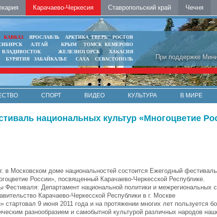
лкария
Карачаево-Черкесия
Ставропольский край
Чечня
Ь
КАВКАЗ
ЯРОСЛАВЛЬ
АРКТИКА
ТВЕРЬ
РОСТОВ
СИБИРСК
АЛТАЙ
КРЫМ
ТОМСК
КЕМЕРОВО
ВЛАДИВОСТОК
ЖЕЛЕЗНОГОРСК
ХАКАСИЯ
При поддержке Мини
БУРЯТИЯ
ЗАБАЙКАЛЬЕ
САХА
СЕВАСТОПОЛЬ
ЕСТВО
СПОРТ
ВИДЕО
КУЛЬТУРА
В МИРЕ
стиваль национальных культур «Многоцветие Ро
 г. в Московском доме национальностей состоится Ежегодный фестивал
огоцветие России», посвященный Карачаево-Черкесской Республике.
ы Фестиваля: Департамент национальной политики и межрегиональных с
авительство Карачаево-Черкесской Республики в г. Москве
 стартовал 9 июня 2011 года и на протяжении многих лет пользуется б
ническим разнообразием и самобытной культурой различных народов наш