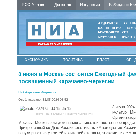
РСО-Алания
Дагестан
Ингушетия
Кабардино-Ба
ФЕДЕРАЦИЯ
КУБАН
КАЛИНИНГРАД
НОВО
КРАСНОЯРСК
СПБ
МУРМАНСК
ИРКУТСК
ЭКОНОМИКА
ПОЛИТИКА
ВЛАСТЬ
ОБЩ
8 июня в Москве состоится Ежегодный фе
посвященный Карачаево-Черкесии
НИА-Карачаево-Черкесия
Опубликовано: 31.05.2024 08:52
8 июня 2024
культур «Мн
фото: сайт Главы и Правительства КЧР
Организатор
Москвы, Московский дом национальностей, постоянное предст
Приуроченный ко Дню России фестиваль «Многоцветие России»
популярностью у гостей и жителей столицы, знакомит их с эт