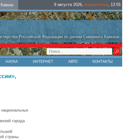
9 августа 2026
,
воскресенье
,
13
:
55
Кавказ
стерства Российской Федерации по делам Северного Кавказа
НАУКА
ИНТЕРНЕТ
АВТО
КОНТАКТЫ
ссии»,
ь национальных
вязей города
ольшой
ей страны.