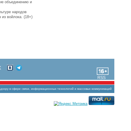
вие объединению и
льтуре народов
из войлока. (18+)
Х
RSS
зору в сфере связи, информационных технологий и массовых коммуникаций