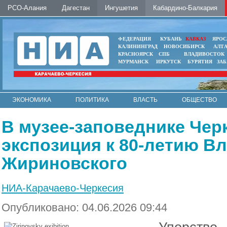
РСО-Алания
Дагестан
Ингушетия
Кабардино-Балкария
ФЕДЕРАЦИЯ
КУБАНЬ
КАВКАЗ
ЯРОС
КАЛИНИНГРАД
НОВОСИБИРСК
АЛТ
КРАСНОЯРСК
СПБ
ВЛАДИВОСТОК
МУРМАНСК
ИРКУТСК
БУРЯТИЯ
ЗА
ЭКОНОМИКА
ПОЛИТИКА
ВЛАСТЬ
ОБЩЕСТВО
АВТО
КОНТАКТЫ
В музее-заповеднике Чер
экспозиция к 80-летию В
Жириновского
НИА-Карачаево-Черкесия
Опубликовано: 04.06.2026 09:44