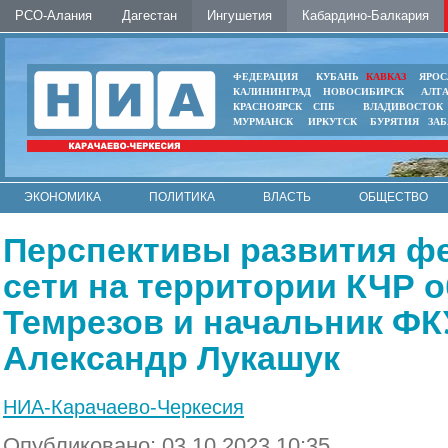
РСО-Алания
Дагестан
Ингушетия
Кабардино-Балкария
ФЕДЕРАЦИЯ
КУБАНЬ
КАВКАЗ
ЯРОС
КАЛИНИНГРАД
НОВОСИБИРСК
АЛТ
КРАСНОЯРСК
СПБ
ВЛАДИВОСТОК
МУРМАНСК
ИРКУТСК
БУРЯТИЯ
ЗА
ЭКОНОМИКА
ПОЛИТИКА
ВЛАСТЬ
ОБЩЕСТВО
АВТО
КОНТАКТЫ
Перспективы развития ф
сети на территории КЧР 
Темрезов и начальник ФК
Александр Лукашук
НИА-Карачаево-Черкесия
Опубликовано: 03.10.2023 10:35