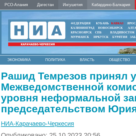
РСО-Алания
Дагестан
Ингушетия
Кабардино-Балкария
ФЕДЕРАЦИЯ
КУБАНЬ
КАВКАЗ
ЯРОС
КАЛИНИНГРАД
НОВОСИБИРСК
АЛТ
КРАСНОЯРСК
СПБ
ВЛАДИВОСТОК
МУРМАНСК
ИРКУТСК
БУРЯТИЯ
ЗА
ЭКОНОМИКА
ПОЛИТИКА
ВЛАСТЬ
ОБЩЕСТВО
АВТО
КОНТАКТЫ
Рашид Темрезов принял у
Межведомственной комис
уровня неформальной за
председательством Юрия
НИА-Карачаево-Черкесия
Опубликовано: 25.10.2023 20:56