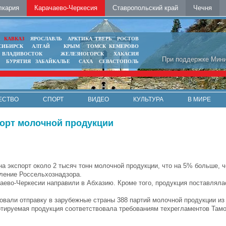
лкария
Карачаево-Черкесия
Ставропольский край
Чечня
Ь
КАВКАЗ
ЯРОСЛАВЛЬ
АРКТИКА
ТВЕРЬ
РОСТОВ
СИБИРСК
АЛТАЙ
КРЫМ
ТОМСК
КЕМЕРОВО
ВЛАДИВОСТОК
ЖЕЛЕЗНОГОРСК
ХАКАСИЯ
При поддержке Мини
БУРЯТИЯ
ЗАБАЙКАЛЬЕ
САХА
СЕВАСТОПОЛЬ
ЕСТВО
СПОРТ
ВИДЕО
КУЛЬТУРА
В МИРЕ
порт молочной продукции
а экспорт около 2 тысяч тонн молочной продукции, что на 5% больше, ч
ление Россельхознадзора.
аево-Черкесии направили в Абхазию. Кроме того, продукция поставлял
овали отправку в зарубежные страны 388 партий молочной продукции из
ортируемая продукция соответствовала требованиям техрегламентов Там