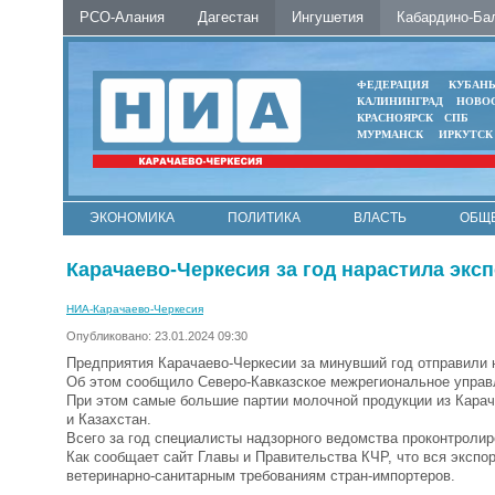
РСО-Алания
Дагестан
Ингушетия
Кабардино-Ба
ФЕДЕРАЦИЯ
КУБАН
КАЛИНИНГРАД
НОВО
КРАСНОЯРСК
СПБ
МУРМАНСК
ИРКУТСК
ЭКОНОМИКА
ПОЛИТИКА
ВЛАСТЬ
ОБЩ
Карачаево-Черкесия за год нарастила экс
НИА-Карачаево-Черкесия
Опубликовано: 23.01.2024 09:30
Предприятия Карачаево-Черкесии за минувший год отправили н
Об этом сообщило Северо-Кавказское межрегиональное управ
При этом самые большие партии молочной продукции из Карач
и Казахстан.
Всего за год специалисты надзорного ведомства проконтролир
Как сообщает сайт Главы и Правительства КЧР, что вся эксп
ветеринарно-санитарным требованиям стран-импортеров.