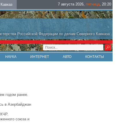
7 августа 2026
,
пятница
,
20
:
20
Кавказ
стерства Российской Федерации по делам Северного Кавказа
НАУКА
ИНТЕРНЕТ
АВТО
КОНТАКТЫ
ем годом ранее.
ась в Азербайджан
 КЧР.
оженного союза и