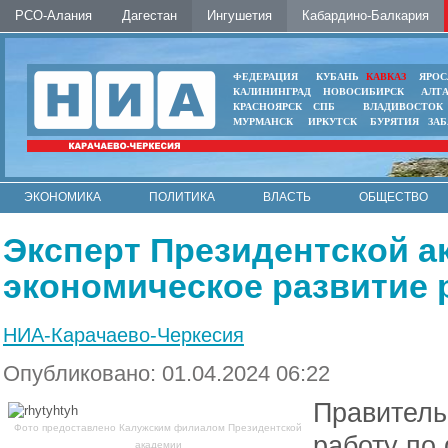
РСО-Алания
Дагестан
Ингушетия
Кабардино-Балкария
ФЕДЕРАЦИЯ
КУБАНЬ
КАВКАЗ
ЯРОС
КАЛИНИНГРАД
НОВОСИБИРСК
АЛТ
КРАСНОЯРСК
СПБ
ВЛАДИВОСТОК
МУРМАНСК
ИРКУТСК
БУРЯТИЯ
ЗА
ЭКОНОМИКА
ПОЛИТИКА
ВЛАСТЬ
ОБЩЕСТВО
АВТО
КОНТАКТЫ
Эксперт Президентской а
экономическое развитие 
НИА-Карачаево-Черкесия
Опубликовано: 01.04.2024 06:22
Правитель
Фото предоставлено Калужским филиалом Президентской
работу по
академии