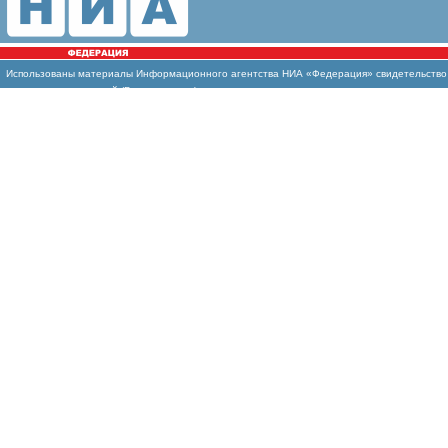
Использованы материалы Информационного агентства НИА «Федерация» свидетельство И
массовых коммуникаций (Роскомнадзор)