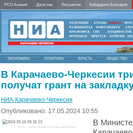
РСО-Алания
Дагестан
Ингушетия
Кабардино-Балкария
ФЕДЕРАЦИЯ
КУБАНЬ
КАВКАЗ
ЯРОС
КАЛИНИНГРАД
НОВОСИБИРСК
АЛТ
КРАСНОЯРСК
СПБ
ВЛАДИВОСТОК
МУРМАНСК
ИРКУТСК
БУРЯТИЯ
ЗА
ЭКОНОМИКА
ПОЛИТИКА
ВЛАСТЬ
ОБЩЕСТВО
АВТО
КОНТАКТЫ
В Карачаево-Черкесии тр
получат грант на закладк
НИА-Карачаево-Черкесия
Опубликовано: 17.05.2024 10:55
В Министе
Фото с сайта Правительства республики
Карачаево