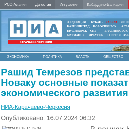
РСО-Алания
Дагестан
Ингушетия
Кабардино-Балкария
ФЕДЕРАЦИЯ
КУБАНЬ
КАВКАЗ
ЯРОС
КАЛИНИНГРАД
НОВОСИБИРСК
АЛТ
КРАСНОЯРСК
СПБ
ВЛАДИВОСТОК
МУРМАНСК
ИРКУТСК
БУРЯТИЯ
ЗА
ЭКОНОМИКА
ПОЛИТИКА
ВЛАСТЬ
ОБЩЕСТВО
АВТО
КОНТАКТЫ
Рашид Темрезов предста
Новаку основные показат
экономического развития
НИА-Карачаево-Черкесия
Опубликовано: 16.07.2024 06:32