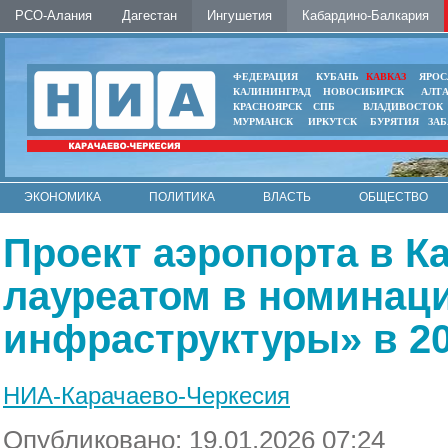
РСО-Алания
Дагестан
Ингушетия
Кабардино-Балкария
ФЕДЕРАЦИЯ
КУБАНЬ
КАВКАЗ
ЯРОС
КАЛИНИНГРАД
НОВОСИБИРСК
АЛТ
КРАСНОЯРСК
СПБ
ВЛАДИВОСТОК
МУРМАНСК
ИРКУТСК
БУРЯТИЯ
ЗА
ЭКОНОМИКА
ПОЛИТИКА
ВЛАСТЬ
ОБЩЕСТВО
АВТО
КОНТАКТЫ
Проект аэропорта в К
лауреатом в номинац
инфраструктуры» в 20
НИА-Карачаево-Черкесия
Опубликовано: 19.01.2026 07:24