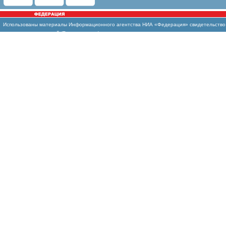
Использованы материалы Информационного агентства НИА «Федерация» свидетельство И
массовых коммуникаций (Роскомнадзор)