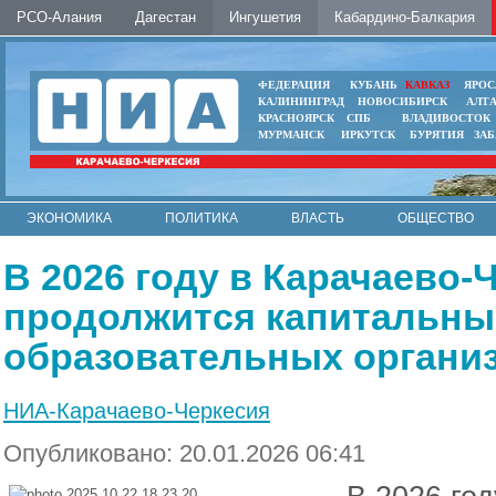
РСО-Алания
Дагестан
Ингушетия
Кабардино-Балкария
ФЕДЕРАЦИЯ
КУБАНЬ
КАВКАЗ
ЯРОС
КАЛИНИНГРАД
НОВОСИБИРСК
АЛТ
КРАСНОЯРСК
СПБ
ВЛАДИВОСТОК
МУРМАНСК
ИРКУТСК
БУРЯТИЯ
ЗА
ЭКОНОМИКА
ПОЛИТИКА
ВЛАСТЬ
ОБЩЕСТВО
АВТО
КОНТАКТЫ
В 2026 году в Карачаево-
продолжится капитальны
образовательных органи
НИА-Карачаево-Черкесия
Опубликовано: 20.01.2026 06:41