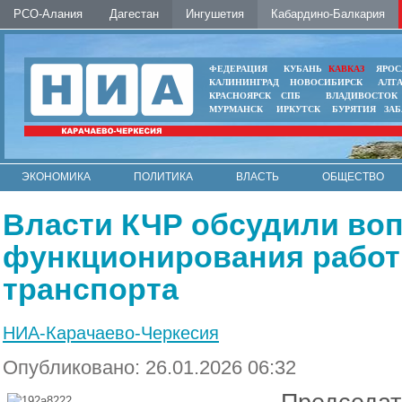
РСО-Алания
Дагестан
Ингушетия
Кабардино-Балкария
ФЕДЕРАЦИЯ
КУБАНЬ
КАВКАЗ
ЯРОС
КАЛИНИНГРАД
НОВОСИБИРСК
АЛТ
КРАСНОЯРСК
СПБ
ВЛАДИВОСТОК
МУРМАНСК
ИРКУТСК
БУРЯТИЯ
ЗА
ЭКОНОМИКА
ПОЛИТИКА
ВЛАСТЬ
ОБЩЕСТВО
АВТО
КОНТАКТЫ
Власти КЧР обсудили во
функционирования работ
транспорта
НИА-Карачаево-Черкесия
Опубликовано: 26.01.2026 06:32