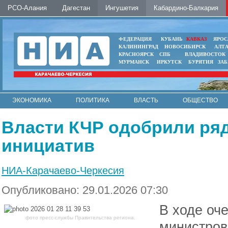
РСО-Алания
Дагестан
Ингушетия
Кабардино-Балкария
ФЕДЕРАЦИЯ
КУБАНЬ
КАВКАЗ
ЯРОС
КАЛИНИНГРАД
НОВОСИБИРСК
АЛТ
КРАСНОЯРСК
СПБ
ВЛАДИВОСТОК
МУРМАНСК
ИРКУТСК
БУРЯТИЯ
ЗА
ЭКОНОМИКА
ПОЛИТИКА
ВЛАСТЬ
ОБЩЕСТВО
АВТО
КОНТАКТЫ
Власти КЧР одобрили ря
инициатив
НИА-Карачаево-Черкесия
Опубликовано: 29.01.2026 07:30
В ходе оч
фото пресс-службы Правительства региона.
министров