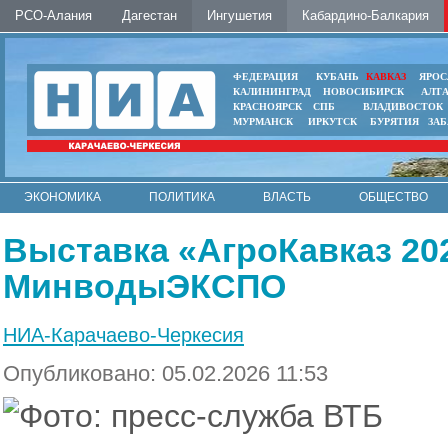
РСО-Алания
Дагестан
Ингушетия
Кабардино-Балкария
ФЕДЕРАЦИЯ
КУБАНЬ
КАВКАЗ
ЯРОС
КАЛИНИНГРАД
НОВОСИБИРСК
АЛТ
КРАСНОЯРСК
СПБ
ВЛАДИВОСТОК
МУРМАНСК
ИРКУТСК
БУРЯТИЯ
ЗА
ЭКОНОМИКА
ПОЛИТИКА
ВЛАСТЬ
ОБЩЕСТВО
АВТО
КОНТАКТЫ
Выставка «АгроКавказ 20
МинводыЭКСПО
НИА-Карачаево-Черкесия
Опубликовано: 05.02.2026 11:53