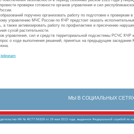
провести проверки готовности органов управления и сил республиканск
оссии.
бразований поручено организовать работу по подготовке к проверкам в 
ому управлению МЧС России по КЧР предстоит оказать исполнительным
а также активизировать работу по профилактике и пресечению наруше
ания сухой растительности.
анов управления, сил и средств территориальной подсистемы РСЧС КЧР 
опрос о ходе выполнения решений, принятых на предыдущем заседании 
иона.
в
telegram
.
МЫ В СОЦИАЛЬНЫХ СЕТЯ
тельство ИА № ФС77-54328 от 29 мая 2013 года, выданное Федеральной службой по над