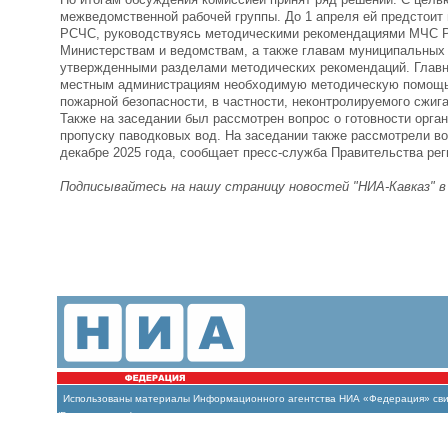
межведомственной рабочей группы. До 1 апреля ей предстоит 
РСЧС, руководствуясь методическими рекомендациями МЧС Р
Министерствам и ведомствам, а также главам муниципальных о
утвержденными разделами методических рекомендаций. Главн
местным администрациям необходимую методическую помощь, 
пожарной безопасности, в частности, неконтролируемого сжиг
Также на заседании был рассмотрен вопрос о готовности орг
пропуску паводковых вод. На заседании также рассмотрели в
декабре 2025 года, сообщает пресс-служба Правительства рег
Подписывайтесь на нашу страницу новостей "НИА-Кавказ" 
Использованы материалы Информационного агентства НИА «Федерация» свиде
(Роскомнадзор)