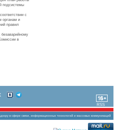
ой подсистемы
соответствии с
 органам и
ний правил
к безаварийному
Комиссии в
Х
RSS
зору в сфере связи, информационных технологий и массовых коммуникаций