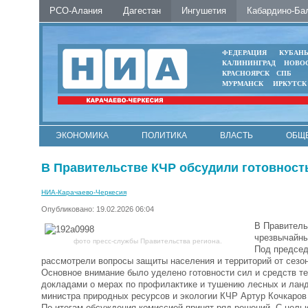
РСО-Алания
Дагестан
Ингушетия
Кабардино-Ба
ФЕДЕРАЦИЯ
КУБАН
КАЛИНИНГРАД
НОВО
КРАСНОЯРСК
СПБ
МУРМАНСК
ИРКУТСК
ЭКОНОМИКА
ПОЛИТИКА
ВЛАСТЬ
ОБЩ
В Правительстве КЧР обсудили готовност
НИА-Карачаево-Черкесия
Опубликовано: 19.02.2026 06:04
В Правитель
чрезвычайны
фото пресс-службы Правительства региона.
Под председ
рассмотрели вопросы защиты населения и территорий от сезо
Основное внимание было уделено готовности сил и средств т
докладами о мерах по профилактике и тушению лесных и ла
министра природных ресурсов и экологии КЧР Артур Кочкаров
По итогам обсуждения комиссией принят ряд решений. С целью