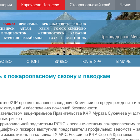
лкария
Карачаево-Черкесия
Ставропольский край
Чечня
Ь
КАВКАЗ
ЯРОСЛАВЛЬ
АРКТИКА
ТВЕРЬ
РОСТОВ
СИБИРСК
АЛТАЙ
КРЫМ
ТОМСК
КЕМЕРОВО
ВЛАДИВОСТОК
ЖЕЛЕЗНОГОРСК
ХАКАСИЯ
При поддержке Мини
БУРЯТИЯ
ЗАБАЙКАЛЬЕ
САХА
СЕВАСТОПОЛЬ
ЕСТВО
СПОРТ
ВИДЕО
КУЛЬТУРА
В МИРЕ
ь к пожароопасному сезону и паводкам
стве КЧР прошло плановое заседание Комиссии по предупреждению и 
х ситуаций и обеспечению пожарной безопасности.
ательством вице-премьера Правительства КЧР Мурата Суюнчева участ
нных рисков.
ерриториальной подсистемы РСЧС к весенне-летнему пожароопасному п
ндшафтных пожаров выступили представители профильных ведомств – з
 и заместитель начальника ГУ МЧС России по КЧР Сергей Кравченко.
 обеспечения безопасности в период сезонных рисков 2026 года утверж