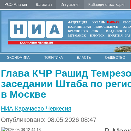
РСО-Алания
Дагестан
Ингушетия
Кабардино-Балкария
ФЕДЕРАЦИЯ
КУБАНЬ
КАВКАЗ
ЯРОС
КАЛИНИНГРАД
НОВОСИБИРСК
АЛТ
КРАСНОЯРСК
СПБ
ВЛАДИВОСТОК
МУРМАНСК
ИРКУТСК
БУРЯТИЯ
ЗА
ЭКОНОМИКА
ПОЛИТИКА
ВЛАСТЬ
ОБЩЕСТВО
АВТО
КОНТАКТЫ
Глава КЧР Рашид Темрезо
заседании Штаба по рег
в Москве
НИА-Карачаево-Черкесия
Опубликовано: 08.05.2026 08:47