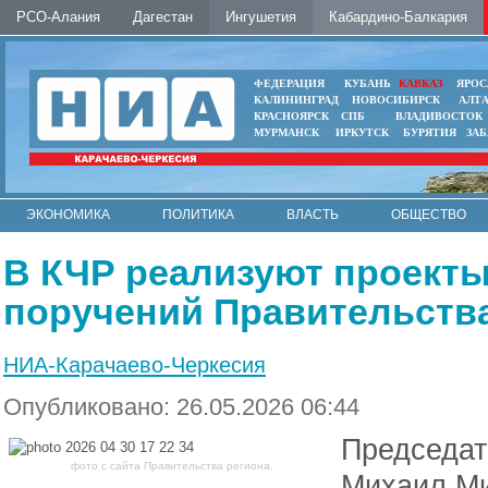
РСО-Алания
Дагестан
Ингушетия
Кабардино-Балкария
ФЕДЕРАЦИЯ
КУБАНЬ
КАВКАЗ
ЯРОС
КАЛИНИНГРАД
НОВОСИБИРСК
АЛТ
КРАСНОЯРСК
СПБ
ВЛАДИВОСТОК
МУРМАНСК
ИРКУТСК
БУРЯТИЯ
ЗА
ЭКОНОМИКА
ПОЛИТИКА
ВЛАСТЬ
ОБЩЕСТВО
АВТО
КОНТАКТЫ
В КЧР реализуют проекты
поручений Правительств
НИА-Карачаево-Черкесия
Опубликовано: 26.05.2026 06:44
Председат
фото с сайта Правительства региона.
Михаил Ми