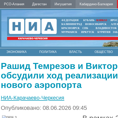
РСО-Алания
Дагестан
Ингушетия
Кабардино-Балкария
ФЕДЕРАЦИЯ
КУБАНЬ
КАВКАЗ
ЯРОС
КАЛИНИНГРАД
НОВОСИБИРСК
АЛТ
КРАСНОЯРСК
СПБ
ВЛАДИВОСТОК
МУРМАНСК
ИРКУТСК
БУРЯТИЯ
ЗА
ЭКОНОМИКА
ПОЛИТИКА
ВЛАСТЬ
ОБЩЕСТВО
АВТО
КОНТАКТЫ
Рашид Темрезов и Виктор
обсудили ход реализации
нового аэропорта
НИА-Карачаево-Черкесия
Опубликовано: 08.06.2026 09:45