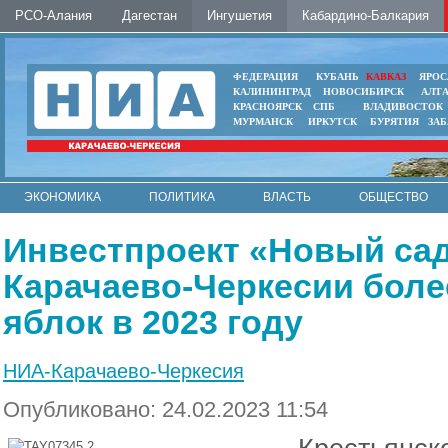
РСО-Алания
Дагестан
Ингушетия
Кабардино-Балкария
ФЕДЕРАЦИЯ
КУБАНЬ
КАВКАЗ
ЯРОС
КАЛИНИНГРАД
НОВОСИБИРСК
АЛТ
КРАСНОЯРСК
СПБ
ВЛАДИВОСТОК
МУРМАНСК
ИРКУТСК
БУРЯТИЯ
ЗА
ЭКОНОМИКА
ПОЛИТИКА
ВЛАСТЬ
ОБЩЕСТВО
АВТО
КОНТАКТЫ
Инвестпроект «Новый сад
Карачаево-Черкесии боле
яблок в 2023 году
НИА-Карачаево-Черкесия
Опубликовано: 24.02.2023 11:54