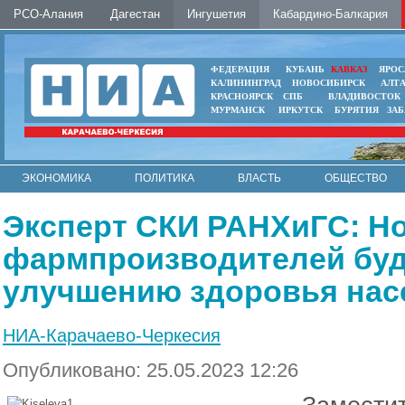
РСО-Алания
Дагестан
Ингушетия
Кабардино-Балкария
ФЕДЕРАЦИЯ
КУБАНЬ
КАВКАЗ
ЯРОС
КАЛИНИНГРАД
НОВОСИБИРСК
АЛТ
КРАСНОЯРСК
СПБ
ВЛАДИВОСТОК
МУРМАНСК
ИРКУТСК
БУРЯТИЯ
ЗА
ЭКОНОМИКА
ПОЛИТИКА
ВЛАСТЬ
ОБЩЕСТВО
АВТО
КОНТАКТЫ
Эксперт СКИ РАНХиГС: Н
фармпроизводителей буд
улучшению здоровья нас
НИА-Карачаево-Черкесия
Опубликовано: 25.05.2023 12:26