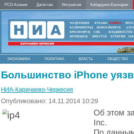
РСО-Алания
Дагестан
Ингушетия
Кабардино-Балкария
ФЕДЕРАЦИЯ
КУБАНЬ
КАВКАЗ
ЯРОС
КАЛИНИНГРАД
НОВОСИБИРСК
АЛТ
КРАСНОЯРСК
СПБ
ВЛАДИВОСТОК
МУРМАНСК
ИРКУТСК
БУРЯТИЯ
ЗА
ЭКОНОМИКА
ПОЛИТИКА
ВЛАСТЬ
ОБЩЕСТВО
АВТО
КОНТАКТЫ
Большинство iPhone уязв
НИА-Карачаево-Черкесия
Опубликовано: 14.11.2014 10:29
Об этом з
Inc.
По данным