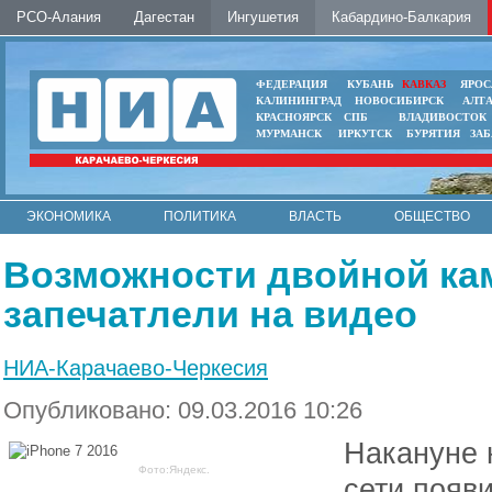
РСО-Алания
Дагестан
Ингушетия
Кабардино-Балкария
ФЕДЕРАЦИЯ
КУБАНЬ
КАВКАЗ
ЯРОС
КАЛИНИНГРАД
НОВОСИБИРСК
АЛТ
КРАСНОЯРСК
СПБ
ВЛАДИВОСТОК
МУРМАНСК
ИРКУТСК
БУРЯТИЯ
ЗА
ЭКОНОМИКА
ПОЛИТИКА
ВЛАСТЬ
ОБЩЕСТВО
АВТО
КОНТАКТЫ
Возможности двойной ка
запечатлели на видео
НИА-Карачаево-Черкесия
Опубликовано: 09.03.2016 10:26
Накануне 
Фото:Яндекс.
сети появ