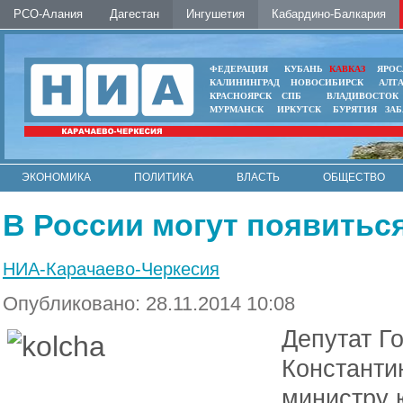
РСО-Алания
Дагестан
Ингушетия
Кабардино-Балкария
ФЕДЕРАЦИЯ
КУБАНЬ
КАВКАЗ
ЯРОС
КАЛИНИНГРАД
НОВОСИБИРСК
АЛТ
КРАСНОЯРСК
СПБ
ВЛАДИВОСТОК
МУРМАНСК
ИРКУТСК
БУРЯТИЯ
ЗА
ЭКОНОМИКА
ПОЛИТИКА
ВЛАСТЬ
ОБЩЕСТВО
АВТО
КОНТАКТЫ
В России могут появитьс
НИА-Карачаево-Черкесия
Опубликовано: 28.11.2014 10:08
Депутат Г
Константи
министру 