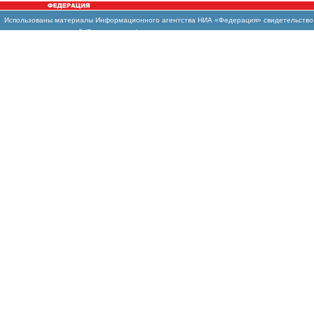
Использованы материалы Информационного агентства НИА «Федерация» свидетельство И
массовых коммуникаций (Роскомнадзор)