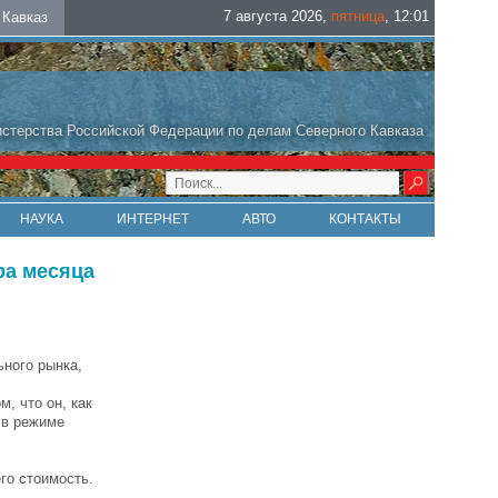
7 августа 2026
,
пятница
,
12
:
01
Кавказ
стерства Российской Федерации по делам Северного Кавказа
НАУКА
ИНТЕРНЕТ
АВТО
КОНТАКТЫ
ра месяца
ьного рынка,
, что он, как
 в режиме
го стоимость.