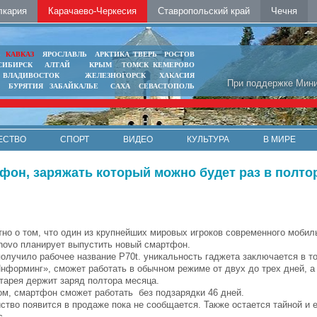
лкария
Карачаево-Черкесия
Ставропольский край
Чечня
Ь
КАВКАЗ
ЯРОСЛАВЛЬ
АРКТИКА
ТВЕРЬ
РОСТОВ
СИБИРСК
АЛТАЙ
КРЫМ
ТОМСК
КЕМЕРОВО
ВЛАДИВОСТОК
ЖЕЛЕЗНОГОРСК
ХАКАСИЯ
При поддержке Мини
БУРЯТИЯ
ЗАБАЙКАЛЬЕ
САХА
СЕВАСТОПОЛЬ
ЕСТВО
СПОРТ
ВИДЕО
КУЛЬТУРА
В МИРЕ
фон, заряжать который можно будет раз в полто
тно о том, что один из крупнейших мировых игроков современного мобил
novo планирует выпустить новый смартфон.
олучило рабочее название P70t. уникальность гаджета заключается в том
нформинг», сможет работать в обычном режиме от двух до трех дней, а
тарея держит заряд полтора месяца.
ом, смартфон сможет работать без подзарядки 46 дней.
ство появится в продаже пока не сообщается. Также остается тайной и е
с.