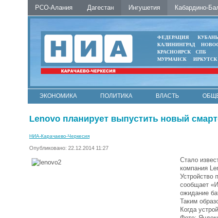
РСО-Алания
Дагестан
Ингушетия
Кабардино-Ба
ФЕДЕРАЦИЯ
КУБАН
КАЛИНИНГРАД
НОВО
КРАСНОЯРСК
СПБ
МУРМАНСК
ИРКУТСК
ЭКОНОМИКА
ПОЛИТИКА
ВЛАСТЬ
ОБЩ
Lenovo планирует выпустить новый смарт
НИА-Карачаево-Черкесия
Опубликовано: 22.12.2014 11:27
Стало извес
компания Le
Устройство п
сообщает «И
ожидание ба
Таким образ
Когда устрой
Фото: Яндек