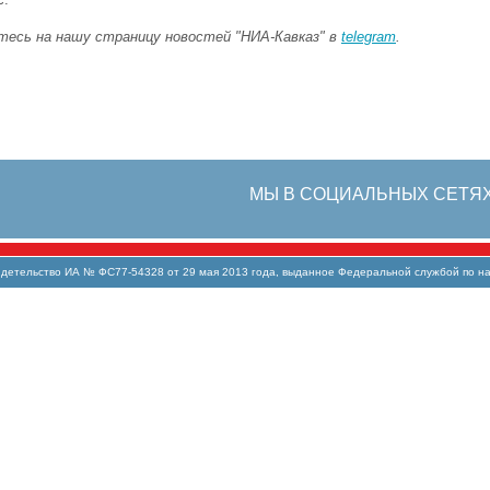
есь на нашу страницу новостей "НИА-Кавказ" в
telegram
.
МЫ В СОЦИАЛЬНЫХ СЕТЯ
тельство ИА № ФС77-54328 от 29 мая 2013 года, выданное Федеральной службой по над