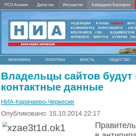
РСО-Алания
Дагестан
Ингушетия
Кабардино-Балкария
ФЕДЕРАЦИЯ
КУБАНЬ
КАВКАЗ
ЯРОС
КАЛИНИНГРАД
НОВОСИБИРСК
АЛТ
КРАСНОЯРСК
СПБ
ВЛАДИВОСТОК
МУРМАНСК
ИРКУТСК
БУРЯТИЯ
ЗА
ЭКОНОМИКА
ПОЛИТИКА
ВЛАСТЬ
ОБЩЕСТВО
АВТО
КОНТАКТЫ
Владельцы сайтов будут 
контактные данные
НИА-Карачаево-Черкесия
Опубликовано: 15.10.2014 22:17
Правитель
в антипира