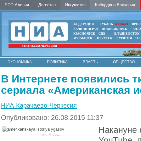
РСО-Алания
Дагестан
Ингушетия
Кабардино-Балкария
ФЕДЕРАЦИЯ
КУБАНЬ
КАВКАЗ
ЯРОС
КАЛИНИНГРАД
НОВОСИБИРСК
АЛТ
КРАСНОЯРСК
СПБ
ВЛАДИВОСТОК
МУРМАНСК
ИРКУТСК
БУРЯТИЯ
ЗА
ЭКОНОМИКА
ПОЛИТИКА
ВЛАСТЬ
ОБЩЕСТВО
АВТО
КОНТАКТЫ
В Интернете появились т
сериала «Американская и
НИА-Карачаево-Черкесия
Опубликовано: 26.08.2015 11:37
Накануне с
Фото:Яндекс.
YouTube п