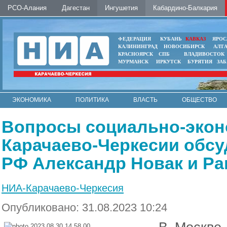
РСО-Алания
Дагестан
Ингушетия
Кабардино-Балкария
ФЕДЕРАЦИЯ
КУБАНЬ
КАВКАЗ
ЯРОС
КАЛИНИНГРАД
НОВОСИБИРСК
АЛТ
КРАСНОЯРСК
СПБ
ВЛАДИВОСТОК
МУРМАНСК
ИРКУТСК
БУРЯТИЯ
ЗА
ЭКОНОМИКА
ПОЛИТИКА
ВЛАСТЬ
ОБЩЕСТВО
АВТО
КОНТАКТЫ
Вопросы социально-экон
Карачаево-Черкесии обс
РФ Александр Новак и Р
НИА-Карачаево-Черкесия
Опубликовано: 31.08.2023 10:24