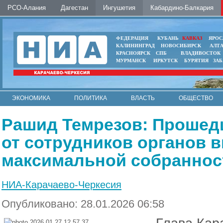
РСО-Алания
Дагестан
Ингушетия
Кабардино-Балкария
ФЕДЕРАЦИЯ
КУБАНЬ
КАВКАЗ
ЯРОС
КАЛИНИНГРАД
НОВОСИБИРСК
АЛТ
КРАСНОЯРСК
СПБ
ВЛАДИВОСТОК
МУРМАНСК
ИРКУТСК
БУРЯТИЯ
ЗА
ЭКОНОМИКА
ПОЛИТИКА
ВЛАСТЬ
ОБЩЕСТВО
АВТО
КОНТАКТЫ
Рашид Темрезов: Прошед
от сотрудников органов 
максимальной собранност
НИА-Карачаево-Черкесия
Опубликовано: 28.01.2026 06:58