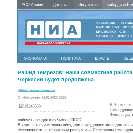
РСО-Алания
Дагестан
Ингушетия
Кабардино-Ба
ФЕДЕРАЦИЯ
КУБАН
КАЛИНИНГРАД
НОВО
КРАСНОЯРСК
СПБ
МУРМАНСК
ИРКУТСК
ЭКОНОМИКА
ПОЛИТИКА
ВЛАСТЬ
ОБЩ
Рашид Темрезов: Наша совместная работа
Черкесии будет продолжена
НИА-Карачаево-Черкесия
Опубликовано: 29.01.2026 06:57
В Черкесске
командующим
фото пресс-службы Правительства региона.
Федерации, 
рабочих поездок в субъекты СКФО.
В ходе встречи стороны обсудили сотрудничество ведомства 
безопасности на территории республики. Со стороны команду