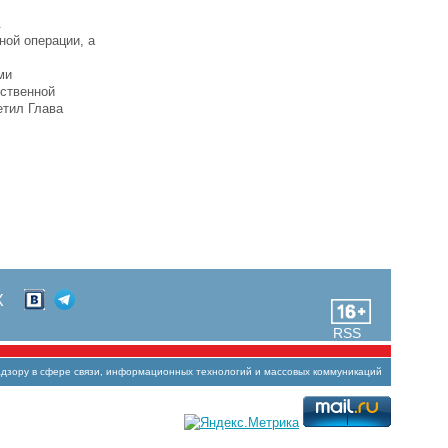
.
ой операции, а
ми
ественной
етил Глава
Х
RSS
зору в сфере связи, информационных технологий и массовых коммуникаций