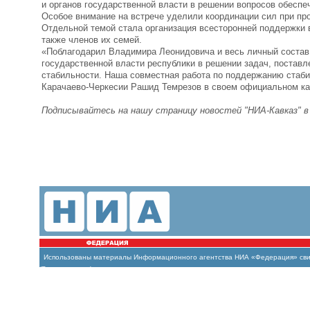
и органов государственной власти в решении вопросов обеспе
Особое внимание на встрече уделили координации сил при пр
Отдельной темой стала организация всесторонней поддержки 
также членов их семей.
«Поблагодарил Владимира Леонидовича и весь личный состав
государственной власти республики в решении задач, постав
стабильности. Наша совместная работа по поддержанию стаби
Карачаево-Черкесии Рашид Темрезов в своем официальном к
Подписывайтесь на нашу страницу новостей "НИА-Кавказ" 
Использованы материалы Информационного агентства НИА «Федерация» свиде
(Роскомнадзор)