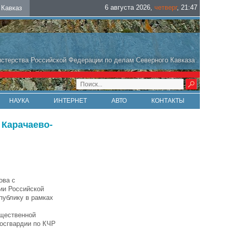
6 августа 2026
,
четверг
,
21
:
47
Кавказ
стерства Российской Федерации по делам Северного Кавказа
НАУКА
ИНТЕРНЕТ
АВТО
КОНТАКТЫ
 Карачаево-
ова с
ии Российской
публику в рамках
бщественной
Росгвардии по КЧР