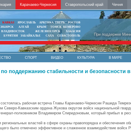
лкария
Карачаево-Черкесия
Ставропольский край
Чечня
Ь
КАВКАЗ
ЯРОСЛАВЛЬ
АРКТИКА
ТВЕРЬ
РОСТОВ
СИБИРСК
АЛТАЙ
КРЫМ
ТОМСК
КЕМЕРОВО
ВЛАДИВОСТОК
ЖЕЛЕЗНОГОРСК
ХАКАСИЯ
При поддержке Мини
БУРЯТИЯ
ЗАБАЙКАЛЬЕ
САХА
СЕВАСТОПОЛЬ
ЕСТВО
СПОРТ
ВИДЕО
КУЛЬТУРА
В МИРЕ
 по поддержанию стабильности и безопасности в
 состоялась рабочая встреча Главы Карачаево-Черкесии Рашида Темрез
 Северо-Кавказским ордена Жукова округом войск национальной гвард
генерал-полковником Владимиром Спиридоновым, который прибыл в рес
и региональных властей в сфере охраны правопорядка и обеспечения о
ющего было отмечено эффективное и слаженное взаимодействие войск 