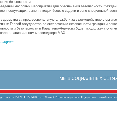
чения безопасности.
оведении массовых мероприятий для обеспечения безопасности граждан
военнослужащих, выполняющих боевые задачи в зоне специальной военн
 ведомства за профессиональную службу и за взаимодействие с органа
ленных Главой государства по обеспечению безопасности граждан и общ
льности и безопасности в Карачаево-Черкесии будет продолжена»,- отм
анале в национальном мессенджере MAX.
в
telegram
.
МЫ В СОЦИАЛЬНЫХ СЕТЯ
тельство ИА № ФС77-54328 от 29 мая 2013 года, выданное Федеральной службой по над