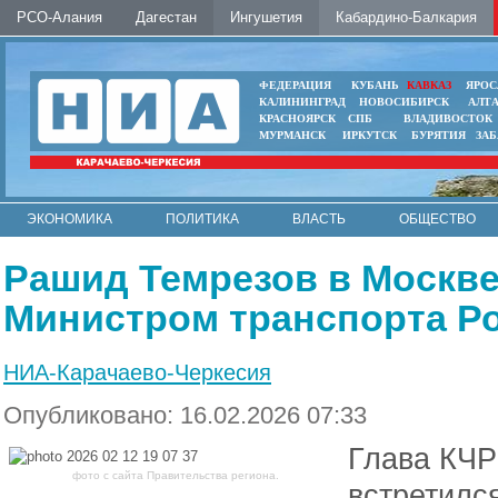
РСО-Алания
Дагестан
Ингушетия
Кабардино-Балкария
ФЕДЕРАЦИЯ
КУБАНЬ
КАВКАЗ
ЯРОС
КАЛИНИНГРАД
НОВОСИБИРСК
АЛТ
КРАСНОЯРСК
СПБ
ВЛАДИВОСТОК
МУРМАНСК
ИРКУТСК
БУРЯТИЯ
ЗА
ЭКОНОМИКА
ПОЛИТИКА
ВЛАСТЬ
ОБЩЕСТВО
АВТО
КОНТАКТЫ
Рашид Темрезов в Москве
Министром транспорта Р
НИА-Карачаево-Черкесия
Опубликовано: 16.02.2026 07:33
Глава КЧР
фото с сайта Правительства региона.
встретилс