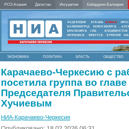
РСО-Алания
Дагестан
Ингушетия
Кабардино-Балкария
ФЕДЕРАЦИЯ
КУБАНЬ
КАВКАЗ
ЯРОС
КАЛИНИНГРАД
НОВОСИБИРСК
АЛТ
КРАСНОЯРСК
СПБ
ВЛАДИВОСТОК
МУРМАНСК
ИРКУТСК
БУРЯТИЯ
ЗА
ЭКОНОМИКА
ПОЛИТИКА
ВЛАСТЬ
ОБЩЕСТВО
АВТО
КОНТАКТЫ
Карачаево-Черкесию с ра
посетила группа во глав
Председателя Правитель
Хучиевым
НИА-Карачаево-Черкесия
Опубликовано: 18.02.2026 06:31