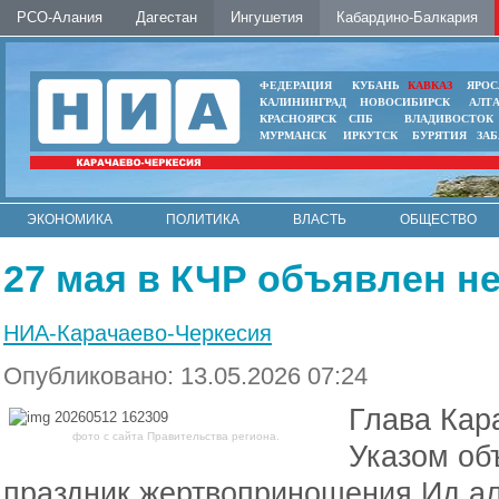
РСО-Алания
Дагестан
Ингушетия
Кабардино-Балкария
ФЕДЕРАЦИЯ
КУБАНЬ
КАВКАЗ
ЯРОС
КАЛИНИНГРАД
НОВОСИБИРСК
АЛТ
КРАСНОЯРСК
СПБ
ВЛАДИВОСТОК
МУРМАНСК
ИРКУТСК
БУРЯТИЯ
ЗА
ЭКОНОМИКА
ПОЛИТИКА
ВЛАСТЬ
ОБЩЕСТВО
АВТО
КОНТАКТЫ
27 мая в КЧР объявлен н
НИА-Карачаево-Черкесия
Опубликовано: 13.05.2026 07:24
Глава Кар
фото с сайта Правительства региона.
Указом об
праздник жертвоприношения Ид ал