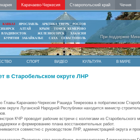
лкария
Карачаево-Черкесия
Ставропольский край
Чечня
Ь
КАВКАЗ
ЯРОСЛАВЛЬ
АРКТИКА
ТВЕРЬ
РОСТОВ
СИБИРСК
АЛТАЙ
КРЫМ
ТОМСК
КЕМЕРОВО
ВЛАДИВОСТОК
ЖЕЛЕЗНОГОРСК
ХАКАСИЯ
При поддержке Мини
БУРЯТИЯ
ЗАБАЙКАЛЬЕ
САХА
СЕВАСТОПОЛЬ
ЕСТВО
СПОРТ
ВИДЕО
КУЛЬТУРА
В МИРЕ
ет в Старобельском округе ЛНР
ю Главы Карачаево-Черкесии Рашида Темрезова в побратимском Старо
ом округе Луганской Народной Республики находится министр строите
ов.
инстроя КЧР проводит рабочие встречи с коллегами из Старобельского 
оддержки и формированию плана восстановительных работ.
нимаются совместно с руководством ЛНР, администрацией округа и пр
дседателем Правительства республики, руководителем Администрации Г