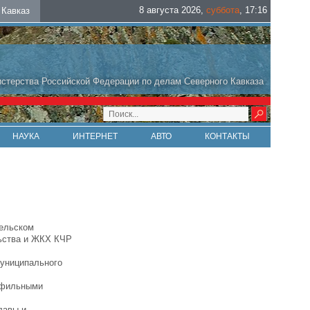
8 августа 2026
,
суббота
,
17
:
16
Кавказ
стерства Российской Федерации по делам Северного Кавказа
НАУКА
ИНТЕРНЕТ
АВТО
КОНТАКТЫ
бельском
льства и ЖКХ КЧР
муниципального
офильными
лавы и