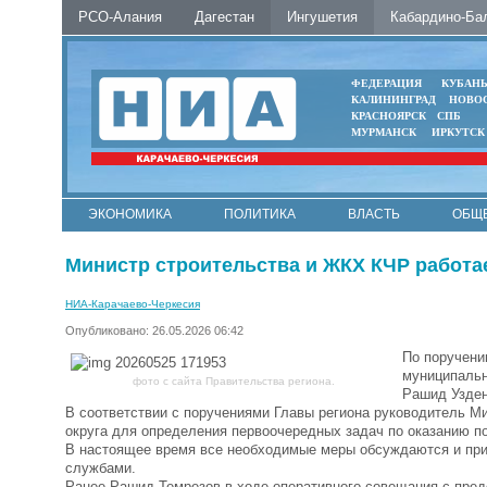
РСО-Алания
Дагестан
Ингушетия
Кабардино-Ба
ФЕДЕРАЦИЯ
КУБАН
КАЛИНИНГРАД
НОВО
КРАСНОЯРСК
СПБ
МУРМАНСК
ИРКУТСК
ЭКОНОМИКА
ПОЛИТИКА
ВЛАСТЬ
ОБЩ
Министр строительства и ЖКХ КЧР работа
НИА-Карачаево-Черкесия
Опубликовано: 26.05.2026 06:42
По поручени
муниципальн
фото с сайта Правительства региона.
Рашид Узден
В соответствии с поручениями Главы региона руководитель М
округа для определения первоочередных задач по оказанию п
В настоящее время все необходимые меры обсуждаются и при
службами.
Ранее Рашид Темрезов в ходе оперативного совещания с пре