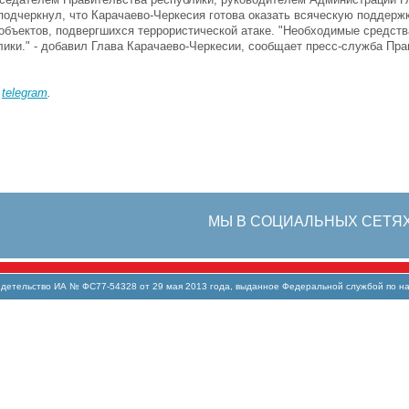
подчеркнул, что Карачаево-Черкесия готова оказать всяческую поддерж
 объектов, подвергшихся террористической атаке. "Необходимые средств
ики." - добавил Глава Карачаево-Черкесии, сообщает пресс-служба Пр
в
telegram
.
МЫ В СОЦИАЛЬНЫХ СЕТЯ
тельство ИА № ФС77-54328 от 29 мая 2013 года, выданное Федеральной службой по над