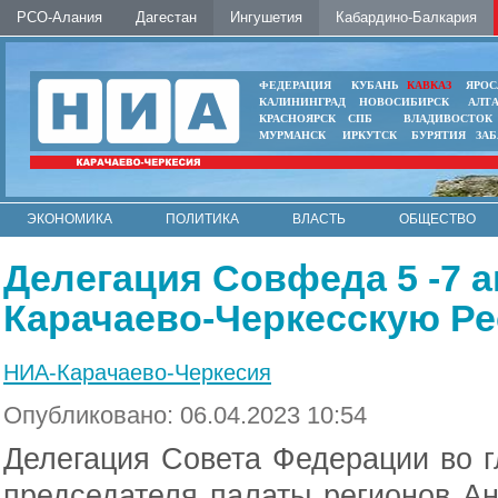
РСО-Алания
Дагестан
Ингушетия
Кабардино-Балкария
ФЕДЕРАЦИЯ
КУБАНЬ
КАВКАЗ
ЯРОС
КАЛИНИНГРАД
НОВОСИБИРСК
АЛТ
КРАСНОЯРСК
СПБ
ВЛАДИВОСТОК
МУРМАНСК
ИРКУТСК
БУРЯТИЯ
ЗА
ЭКОНОМИКА
ПОЛИТИКА
ВЛАСТЬ
ОБЩЕСТВО
АВТО
КОНТАКТЫ
Делегация Совфеда 5 -7 
Карачаево-Черкесскую Р
НИА-Карачаево-Черкесия
Опубликовано: 06.04.2023 10:54
Делегация Совета Федерации во 
председателя палаты регионов 