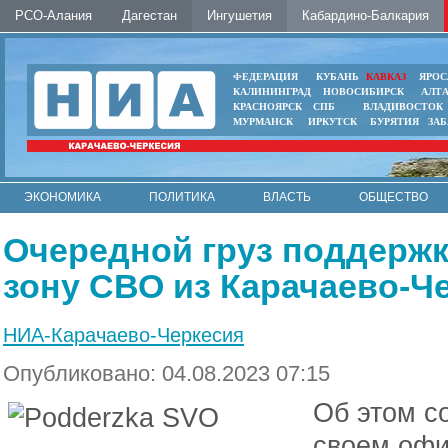
РСО-Алания
Дагестан
Ингушетия
Кабардино-Балкария
ФЕДЕРАЦИЯ
КУБАНЬ
КАВКАЗ
ЯРОС
КАЛИНИНГРАД
НОВОСИБИРСК
АЛТ
КРАСНОЯРСК
СПБ
ВЛАДИВОСТОК
МУРМАНСК
ИРКУТСК
БУРЯТИЯ
ЗА
ЭКОНОМИКА
ПОЛИТИКА
ВЛАСТЬ
ОБЩЕСТВО
АВТО
КОНТАКТЫ
Очередной груз поддержк
зону СВО из Карачаево-Ч
НИА-Карачаево-Черкесия
Опубликовано: 04.08.2023 07:15
Об этом с
своем офи